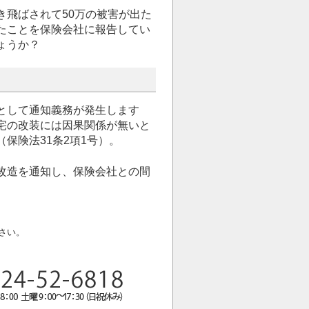
き飛ばされて50万の被害が出た
たことを保険会社に報告してい
ょうか？
として通知義務が発生します
宅の改装には因果関係が無いと
保険法31条2項1号）。
改造を通知し、保険会社との間
さい。