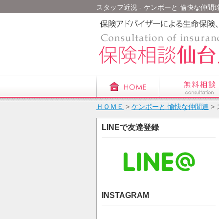
スタッフ近況 - ケンボーと 愉快な仲間達
ＨＯＭＥ
>
ケンボーと 愉快な仲間達
>
LINEで友達登録
INSTAGRAM