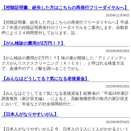
【控除証明書、紛失した方はこちらの再発行フリーダイヤルへ】
2015年11月04日
【控除証明書、紛失した方はこちらの再発行フリーダイヤルへ】平成
２７年度の控除証明再発行のフリーダイヤルをご案内します。自動音
声により２４時間受付しております。証...
【がん検診の費用が2万円！？】
2015年09月28日
【がん検診の費用が2万円！？】味の素が開発した「アミノインデッ
クスがんリスクスクリーニング（ＡＩＣＳ）」と呼ばれる検査方法
で、血液中のアミノ酸を調べることでがん...
【みんなはどうしてる？気になる老後資金】
2015年08月20日
【みんなはどうしてる？気になる老後資金】総務省の「平成24年家計
調査報告（家計収支編）」によると、高齢無職世帯の毎月の家計収支
において、年金などの社会保障給付だ...
【日本人がなりやすいがん】
2015年08月04日
【日本人がなりやすいがん】今、日本人の２人に１人がかかるという