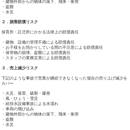
・建物外部からの物体の落下、飛来・衝突
・盗難
・水災
２．損害賠償リスク
保育所・託児所にかかる法律上の賠償責任
・建物、設備の管理不備による賠償責任
・お子様をお預かりしている間の不注意による賠償責任
・保管物の損壊、盗難による賠償責任
・スタッフの業務災害による賠償責任
３．売上減少リスク
下記のような事故で営業が継続できなくなった場合の売り上げ減少を
カバー
・火災、落雷、破裂・爆発
・風・ひょう・雪災
・給排水設備事故による水濡れ
・車両の飛び込み
・建物外部からの物体の落下、飛来・衝突
・盗難
・水災