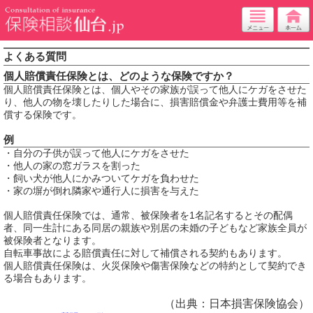
よくある質問
個人賠償責任保険とは、どのような保険ですか？
個人賠償責任保険とは、個人やその家族が誤って他人にケガをさせた
り、他人の物を壊したりした場合に、損害賠償金や弁護士費用等を補
償する保険です。
例
・自分の子供が誤って他人にケガをさせた
・他人の家の窓ガラスを割った
・飼い犬が他人にかみついてケガを負わせた
・家の塀が倒れ隣家や通行人に損害を与えた
個人賠償責任保険では、通常、被保険者を1名記名するとその配偶
者、同一生計にある同居の親族や別居の未婚の子どもなど家族全員が
被保険者となります。
自転車事故による賠償責任に対して補償される契約もあります。
個人賠償責任保険は、火災保険や傷害保険などの特約として契約でき
る場合もあります。
（出典：日本損害保険協会）