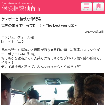
ケンボーと 愉快な仲間達
世界の果まで行ってK！！～The Lost world③～
2013年10月15日
エンジェルフォール編
国：ベネズエラ
日本出発から怒涛の８日間が過ぎ９日目の朝、冷蔵庫バスはシウダ
ー・ボリーバルに到着。
ちっちゃな空港から６人乗りのちっちゃなプロペラ機で陸の孤島カナ
イマへ！
デカイ飛行機と違って、みんな乗ったらすぐ出発（笑）