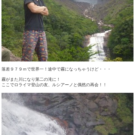
落差９７９ｍで世界一！途中で霧になっちゃうけど・・・
霧がまた川になり第二の滝に！
ここでロライマ登山の友、ルシアーノと偶然の再会！！