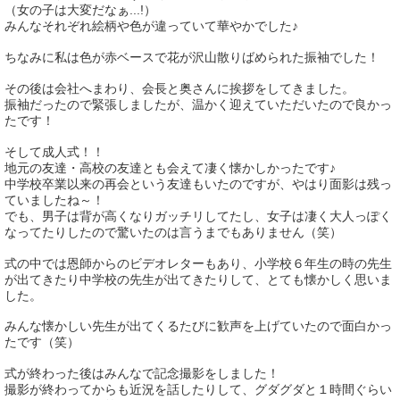
（女の子は大変だなぁ...!）
みんなそれぞれ絵柄や色が違っていて華やかでした♪
ちなみに私は色が赤ベースで花が沢山散りばめられた振袖でした！
その後は会社へまわり、会長と奥さんに挨拶をしてきました。
振袖だったので緊張しましたが、温かく迎えていただいたので良かっ
たです！
そして成人式！！
地元の友達・高校の友達とも会えて凄く懐かしかったです♪
中学校卒業以来の再会という友達もいたのですが、やはり面影は残っ
ていましたね～！
でも、男子は背が高くなりガッチリしてたし、女子は凄く大人っぽく
なってたりしたので驚いたのは言うまでもありません（笑）
式の中では恩師からのビデオレターもあり、小学校６年生の時の先生
が出てきたり中学校の先生が出てきたりして、とても懐かしく思いま
した。
みんな懐かしい先生が出てくるたびに歓声を上げていたので面白かっ
たです（笑）
式が終わった後はみんなで記念撮影をしました！
撮影が終わってからも近況を話したりして、グダグダと１時間ぐらい