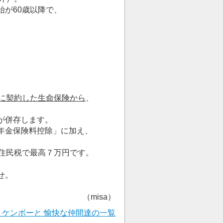
が60歳以降で、
、
後に契約した生命保険から
、
が併存します。
年金保険料控除」に加え、
、住民税で最高７万円です。
せ。
（misa）
 ケンボーと 愉快な仲間達の一覧