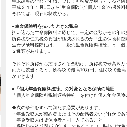
年末調整の季節ですね。少しでも税金が戻ってくると嬉
平成２４年１月1日から"生命保険"と"個人年金"の保険
それでは、現在の制度から。
●生命保険料を払ったときの税金
払い込んだ生命保険料に応じて、一定の金額がその年の
所得税や住民税の負担が軽減されるのが「生命保険料控
生命保険料控除には、「一般の生命保険料控除」と「個
２種類があります。
それぞれ所得から控除される金額は、所得税で最高５万円
両方に該当すると、所得税で最高10万円、住民税で最
ができます。
●「個人年金保険料控除」の対象となる保険の範囲
「個人年金保険料税制適格特約」を付けた個人年金保険
◆次の条件をすべて満たす必要があります。
・年金受取人が契約者またはその配偶者のいずれかであ
・年金受取人は被保険者と同一人であること。
・保険料払込期間が10年以上であること（一時払は対象