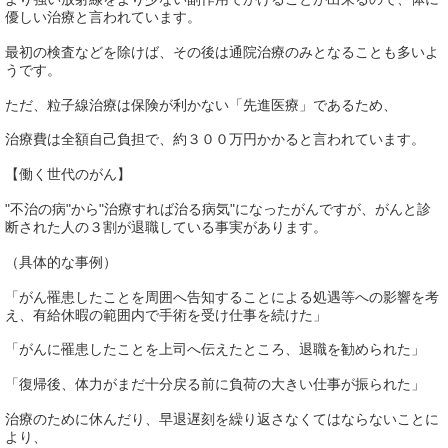
優しい治療と言われています。
最初の検査などを除けば、その後は通院治療のみとなることも多いよ
うです。
ただ、粒子線治療は保険が利かない「先進医療」であるため、
治療費は全額自己負担で、約３００万円かかると言われています。
【働く世代のがん】
"不治の病"から"治療すれば治る病気"になったがんですが、がんと診
断された人の３割が退職している事実があります。
（具体的な事例）
「がん罹患したことを周囲へ告知することによる処遇等への影響を考
え、有給休暇の範囲内で手術を受け仕事を続けた」
「がんに罹患したことを上司へ伝えたところ、退職を勧められた」
「復帰後、体力がまだ十分戻る前に負荷の大きい仕事が振られた」
治療のために休んだり、早退遅刻を繰り返さなくてはならないことに
より、